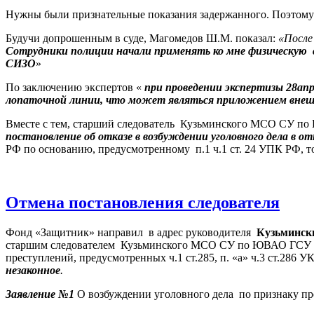
Нужны были признательные показания задержанного. Поэтом
Будучи допрошенным в суде, Магомедов Ш.М. показал:
«После 
Сотрудники полиции начали применять ко мне физическую
СИЗО
»
По заключению экспертов «
при проведении экспертизы 28апр
лопаточной линии, что может являться приложением внеш
Вместе с тем, старший следователь
Кузьминского МСО СУ по
постановление об отказе в возбуждении уголовного дела
в о
РФ по основанию, предусмотренному
п.1 ч.1 ст. 24 УПК РФ, то
Отмена постановления следователя
Фонд «Защитник» направил в адрес руководителя
Кузьминск
старшим следователем Кузьминского МСО СУ по ЮВАО ГСУ 
преступлений, предусмотренных ч.1 ст.285, п. «а» ч.3 ст.286 
незаконное
.
Заявление №1
О возбуждении уголовного дела
по признаку п