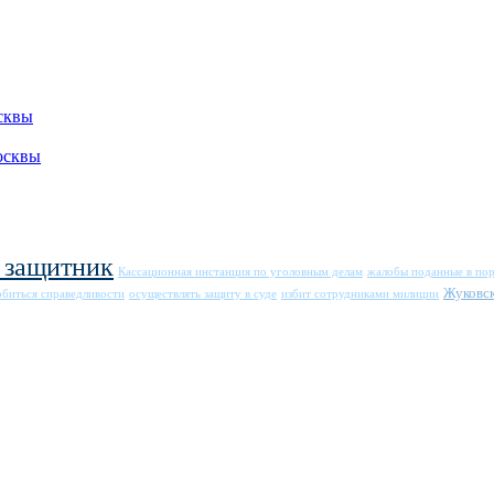
сквы
осквы
 защитник
Кассационная инстанция по уголовным делам
жалобы поданные в пор
Жуковск
обиться справедливости
осуществлять защиту в суде
избит сотрудниками милиции