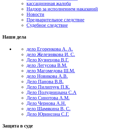
кассационная жалоба
Надзор за исполнением наказаний
Новости
Предварительное следствие
Судебное следствие
Наши дела
дело Егоренкова А. А.
дело Железнякова И. С.
Дело Кузнецова В.Г.
дело Легусова В.М.
дело Магомедова Ш.М.
дело Новикова А.В.
Дело Панова В.В.
Дело Пилипчук П.К.
Дело Полудницына С.А
Дело Синотова А.М.
Дело Чернова А.Н.
дело Шамякина В. С.
Дело Юринсона С.Г.
Защита в суде