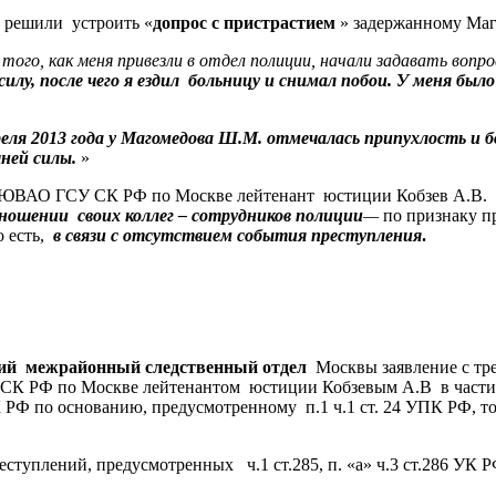
у решили
устроить «
допрос с пристрастием
» задержанному Маг
того, как меня привезли в отдел полиции, начали задавать вопрос
силу, после чего я ездил
больницу и снимал побои. У меня было
еля 2013 года у Магомедова Ш.М. отмечалась припухлость и 
ней силы.
»
 ЮВАО ГСУ СК РФ по Москве лейтенант
юстиции Кобзев А.В.
тношении
своих коллег – сотрудников полиции
—
по признаку пр
 есть,
в связи с отсутствием события преступления
.
ий межрайонный следственный отдел
Москвы заявление с тр
СК РФ по Москве лейтенантом юстиции Кобзевым А.В в част
УК РФ по основанию, предусмотренному п.1 ч.1 ст. 24 УПК РФ, то
реступлений, предусмотренных
ч.1 ст.285, п. «а» ч.3 ст.286 УК