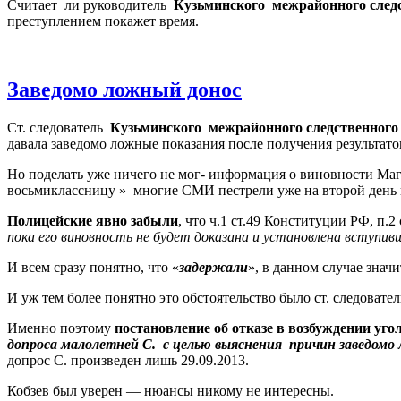
Считает
ли руководитель
Кузьминского
межрайонного следс
преступлением покажет время.
Заведомо ложный донос
Ст. следователь
Кузьминского межрайонного следственного
давала заведомо ложные показания после получения результато
Но поделать уже ничего не мог- информация о виновности Ма
восьмиклассницу »
многие СМИ пестрели уже на второй день 
Полицейские явно забыли
, что ч.1 ст.49 Конституции РФ, п.2 
пока его виновность не будет доказана и установлена вступивш
И всем сразу понятно, что «
задержали
», в данном случае значи
И уж тем более понятно это обстоятельство было ст. следовате
Именно поэтому
постановление об отказе в возбуждении уго
допроса малолетней С.
с целью выяснения
причин заведомо
допрос С. произведен лишь 29.09.2013.
Кобзев был уверен — нюансы никому не интересны.