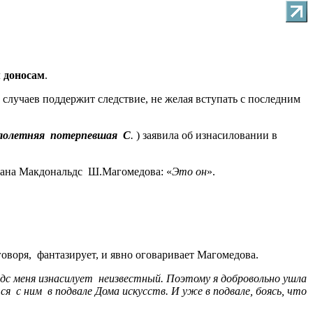
 доносам
.
 % случаев поддержит следствие, не желая вступать с последним
лолетняя
потерпевшая
С
.
) заявила об изнасиловании в
рана Макдональдс
Ш.Магомедова: «
Это он
».
говоря, фантазирует, и явно оговаривает Магомедова.
ьдс меня изнасилует неизвестный. Поэтому я добровольно ушла
я с ним в подвале Дома искусств. И уже в подвале, боясь, что