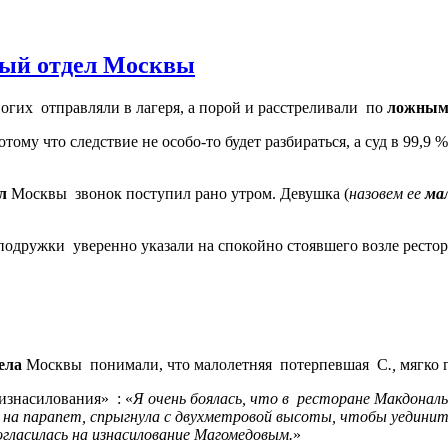
ный отдел Москвы
ногих
отправляли в лагеря, а порой и расстреливали
по
ложным
тому что следствие не особо-то будет разбираться, а суд в 99,9
ел
Москвы
звонок поступил рано утром.
Девушка (
назовем ее
ма
 подружки
уверенно указали на спокойно стоявшего возле ресто
дела
Москвы понимали, что малолетняя потерпевшая С
.,
мягко 
 «изнасилования»
:
«
Я очень боялась, что в ресторане Макдонал
ь на парапет, спрыгнула с двухметровой высоты, чтобы уединитс
огласилась на изнасилование Магомедовым.
»