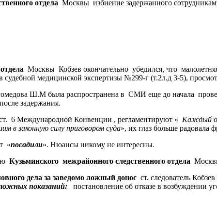
твенного отдела
Москвы
избиение задержанного сотрудникам
 отдела
Москвы Кобзев окончательно убедился, что малолетня
в судебной медицинской экспертизы №299-г (т.2л.д 3-5), просм
гомедова Ш.М была распространена в
СМИ еще до начала
прове
после задержания.
ст.
6 Международной Конвенции , регламентируют «
Каждый об
им в законную силу приговором суда
»,
их глаз больше радовала ф
т
«
посадили
». Нюансы никому не интересны.
лю
Кузьминского
межрайонного следственного отдела
Москв
ловного дела за заведомо ложный донос
ст. следователь Кобзев
 ложных показаний:
постановление об отказе в возбуждении уг