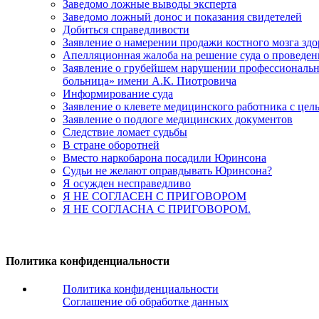
Заведомо ложные выводы эксперта
Заведомо ложный донос и показания свидетелей
Добиться справедливости
Заявление о намерении продажи костного мозга зд
Апелляционная жалоба на решение суда о проведе
Заявление о грубейшем нарушении профессиональны
больница» имени А.К. Пиотровича
Информирование суда
Заявление о клевете медицинского работника с цел
Заявление о подлоге медицинских документов
Следствие ломает судьбы
В стране оборотней
Вместо наркобарона посадили Юринсона
Судьи не желают оправдывать Юринсона?
Я осужден несправедливо
Я НЕ СОГЛАСЕН С ПРИГОВОРОМ
Я НЕ СОГЛАСНА С ПРИГОВОРОМ.
Политика конфиденциальности
Политика конфиденциальности
Соглашение об обработке данных