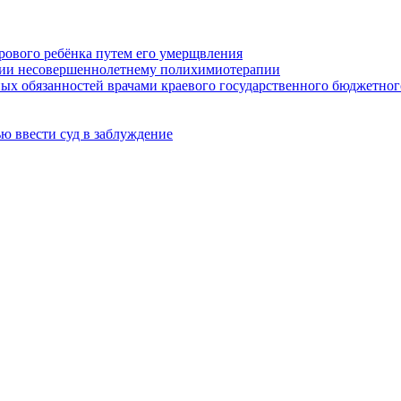
орового ребёнка путем его умерщвления
нии несовершеннолетнему полихимиотерапии
х обязанностей врачами краевого государственного бюджетног
ью ввести суд в заблуждение