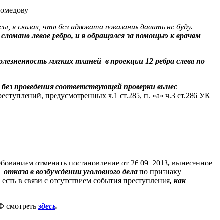
омедову.
ы, я сказал, что без адвоката показания давать не буду.
 сломано левое ребро, и я обращался за помощью к врачам
болезненность мягких тканей
в проекции 12 ребра слева по
без проведения соответствующей проверки
вынес
еступлений, предусмотренных ч.1 ст.285, п. «а» ч.3 ст.286 УК
ебованием отменить
постановление от 26.09. 2013
,
вынесенное
и
отказа в возбуждении уголовного дела
по признаку
 есть в связи с отсутствием события преступления
, как
 РФ смотреть
здесь
.