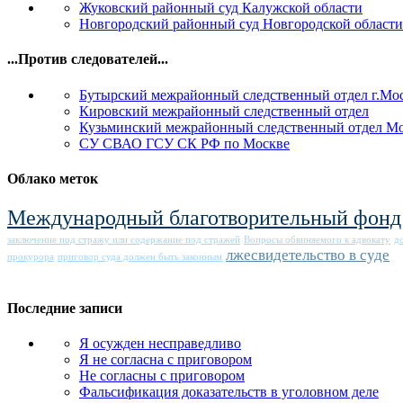
Жуковский районный суд Калужской области
Новгородский районный суд Новгородской области
...Против следователей...
Бутырский межрайонный следственный отдел г.Мо
Кировский межрайонный следственный отдел
Кузьминский межрайонный следственный отдел М
СУ СВАО ГСУ СК РФ по Москве
Облако меток
Международный благотворительный фонд
заключение под стражу или содержание под стражей
Вопросы обвиняемого к адвокату
д
лжесвидетельство в суде
прокурора
приговор суда должен быть законным
Последние записи
Я осужден несправедливо
Я не согласна с приговором
Не согласны с приговором
Фальсификация доказательств в уголовном деле