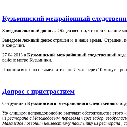
Кузьминский межрайонный следствен
Заведомо ложный донос
… Общеизвестно, что при Сталине м
Заведомо ложный донос
страшен и
в наше время.
Страшен, по
в конфликт.
27 04.2013 в
Кузьминский
межрайонный следственный отд
районе метро Кузьминки.
Полиция выехала незамедлительно. И уже через 10 минут
три
Допрос с пристрастием
Сотрудники
Кузьминского межрайонного следственного от
Уж слишком неправдоподобно выглядят обстоятельства этого
из ресторана с Магомедовым, перелезла через забор, взобралас
Магомедов позвонит неизвестному насильнику из ресторана , с