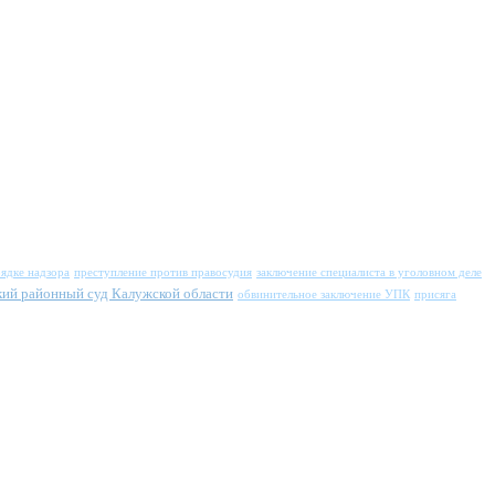
ядке надзора
преступление против правосудия
заключение специалиста в уголовном деле
ий районный суд Калужской области
обвинительное заключение УПК
присяга