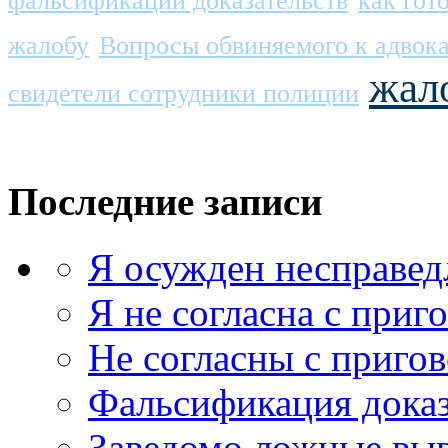
фальсификации доказательств
как гот
жалобу
Вопросы обвиняемого к адвок
жал
свидетели сотрудники полиции
Последние записи
Я осужден несправед
Я не согласна с приг
Не согласны с приго
Фальсификация доказ
Заведомо ложные выв