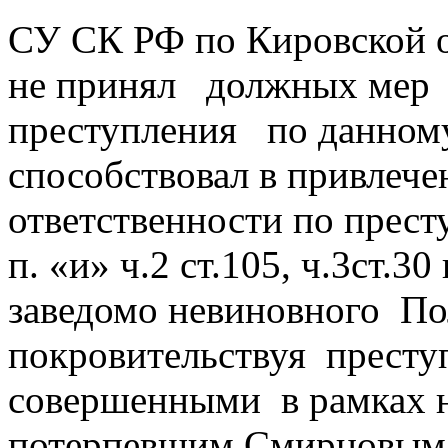
СУ СК РФ по Кировской о
не принял должных мер
преступления по данному
способствовал в привлече
ответственности по прес
п. «и» ч.2 ст.105, ч.3ст.3
заведомо невиновного По
покровительствуя престу
совершенными в рамках н
потерпевшим Смирновым 