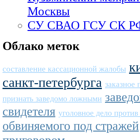
Москвы
СУ СВАО ГСУ СК РФ
Облако меток
к
составление кассационной жалобы
санкт-петербурга
заказное 
завед
признать заведомо ложными
свидетеля
уголовное дело против
обвиняемого под стражей