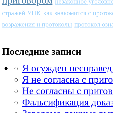
приговором
незаконное уголовн
стражей УПК
как знакомится с прото
возражения н протоколы
протокол озн
Последние записи
Я осужден несправед
Я не согласна с приг
Не согласны с приго
Фальсификация доказ