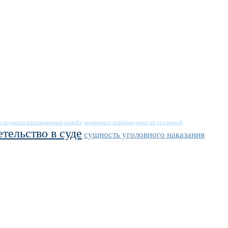
уд подается апелляционная жалоба
незаконное освобождение от уголовной
тельство в суде
сущность уголовного наказания