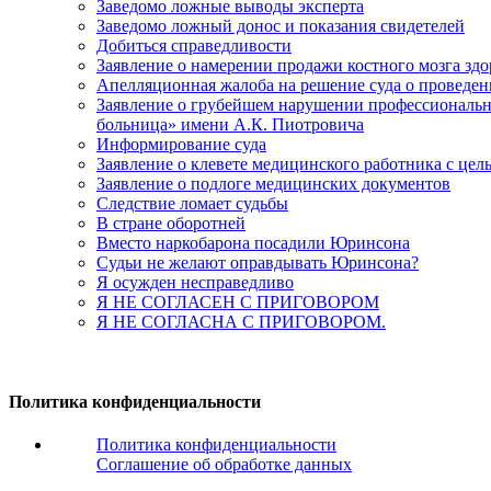
Заведомо ложные выводы эксперта
Заведомо ложный донос и показания свидетелей
Добиться справедливости
Заявление о намерении продажи костного мозга зд
Апелляционная жалоба на решение суда о проведе
Заявление о грубейшем нарушении профессиональны
больница» имени А.К. Пиотровича
Информирование суда
Заявление о клевете медицинского работника с цел
Заявление о подлоге медицинских документов
Следствие ломает судьбы
В стране оборотней
Вместо наркобарона посадили Юринсона
Судьи не желают оправдывать Юринсона?
Я осужден несправедливо
Я НЕ СОГЛАСЕН С ПРИГОВОРОМ
Я НЕ СОГЛАСНА С ПРИГОВОРОМ.
Политика конфиденциальности
Политика конфиденциальности
Соглашение об обработке данных