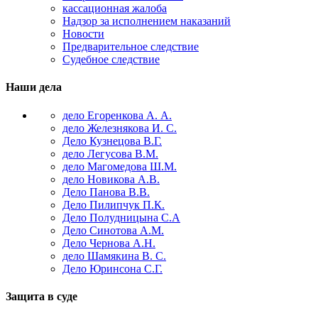
кассационная жалоба
Надзор за исполнением наказаний
Новости
Предварительное следствие
Судебное следствие
Наши дела
дело Егоренкова А. А.
дело Железнякова И. С.
Дело Кузнецова В.Г.
дело Легусова В.М.
дело Магомедова Ш.М.
дело Новикова А.В.
Дело Панова В.В.
Дело Пилипчук П.К.
Дело Полудницына С.А
Дело Синотова А.М.
Дело Чернова А.Н.
дело Шамякина В. С.
Дело Юринсона С.Г.
Защита в суде