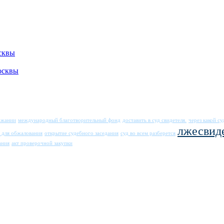
сквы
осквы
ржании
международный благотворительный фонд
доставить в суд свидетеля.
через какой с
лжесвиде
а для обжалования
открытие судебного заседания
суд во всем разберется
ания
акт проверочной закупки