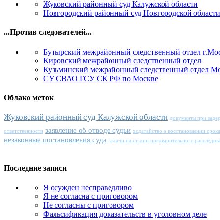
Жуковский районный суд Калужской области
Новгородский районный суд Новгородской области
...Против следователей...
Бутырский межрайонный следственный отдел г.Мо
Кировский межрайонный следственный отдел
Кузьминский межрайонный следственный отдел М
СУ СВАО ГСУ СК РФ по Москве
Облако меток
Жуковский районный суд Калужской области
документы при заде
заявление об отводе судьи
ответственности
ходатайство о восстановлении срок
незаконные постановления суда
задачи на стадии предварительного расследов
Последние записи
Я осужден несправедливо
Я не согласна с приговором
Не согласны с приговором
Фальсификация доказательств в уголовном деле