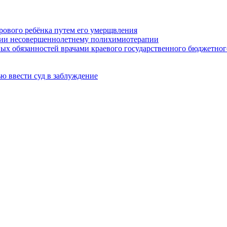
орового ребёнка путем его умерщвления
нии несовершеннолетнему полихимиотерапии
х обязанностей врачами краевого государственного бюджетног
ью ввести суд в заблуждение