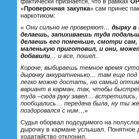
фактически признается, что в рамках
О
«
Проверочная закупка
» сам принес пак
наркотиком:
«
Они сильно не проверяют…
дырку в
делаешь, запихиваешь туда подальш
делаешь его поменьше, смотри сам,
маленькую приготовил, и они, може
добавили
… и все, пошел..
Короче, выбираешь темное время сут
дырочку аккуратненько… там еще под 
легко можно достать, но самый опти
вариант в карман, так, чтобы быстре
туда –сюда руку завел… встретились,
пообщались… передача была, ну ты ж
поздоровался с ним
…»
Судья оборвал подсудимого на полуслов
дырочку в кармане услышал. Понятное 
ходатайство отклонил.