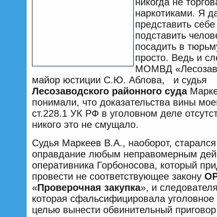
никогда не торгов
наркотиками. Я д
представить себе 
подставить челов
посадить в тюрьм
просто. Ведь и с
МОМВД «Лесозав
майор юстиции С.Ю. Аблова, и судья
Лесозаводского районного суда
Марке
понимали, что доказательства вины мое
ст.228.1 УК РФ в уголовном деле отсутс
никого это не смущало.
Судья Маркеев В.А., наоборот, старалс
оправдание любым неправомерным дей
оперативника Горбоносова, который пр
провести не соответствующее закону
О
«
Проверочная закупка
», и следовател
которая сфальсифицировала уголовное 
целью вынести обвинительный приговор