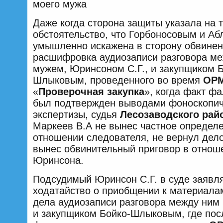
моего мужа
Даже когда сторона защиты указала на 
обстоятельство, что Горбоносовым и Аб
умышленно искажена в сторону обвине
расшифровка аудиозаписи разговора м
мужем, Юринсоном С.Г., и закупщиком Б
Шлыковым, проведенного во время
ОР
«
Проверочная закупка
», когда факт ф
был подтвержден выводами фоноскопич
экспертизы, судья
Лесозаводского рай
Маркеев В.А не вынес частное определ
отношении следователя, не вернул дело
вынес обвинительный приговор в отнош
Юринсона.
Подсудимый Юринсон С.Г. в суде заявл
ходатайство о приобщении к материала
дела аудиозаписи разговора между ним
и закупщиком Бойко-Шлыковым, где по