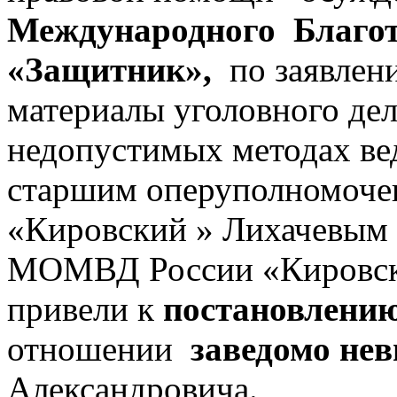
Международного Благо
«Защитник»,
по заявлен
материалы уголовного де
недопустимых методах ве
старшим оперуполном
«Кировский » Лихачевым
МОМВД России «Кировск
привели к
постановлению
отношении
заведомо не
Александровича.