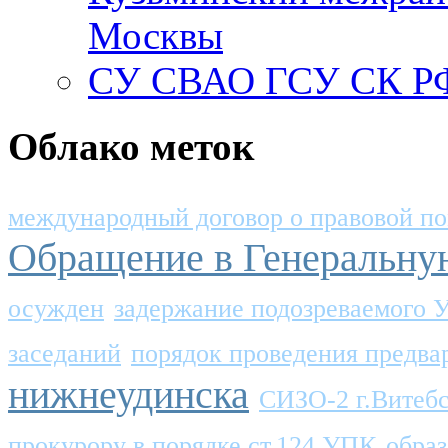
Москвы
СУ СВАО ГСУ СК РФ
Облако меток
международный договор о правовой п
Обращение в Генеральну
осужден
задержание подозреваемого
заседаний
порядок проведения предва
нижнеудинска
СИЗО-2 г.Витеб
прокурору в порядке ст.124 УПК
образ