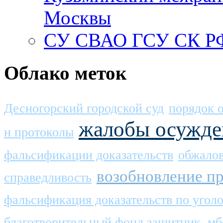
Москвы
СУ СВАО ГСУ СК РФ
Облако меток
Десногорский городской суд
порядок 
жалобы осужд
н протоколы
фальсификации доказательств
обжалов
возобновление пр
справедливость
фальсификация доказательств по угол
благотворительный фонд защитник. м