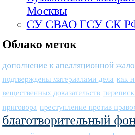
Москвы
СУ СВАО ГСУ СК РФ
Облако меток
дополнение к апелляционной жало
подтверждены материалами дела
как 
вещественных доказательств
переписк
приговора
преступление против право
благотворительный фо