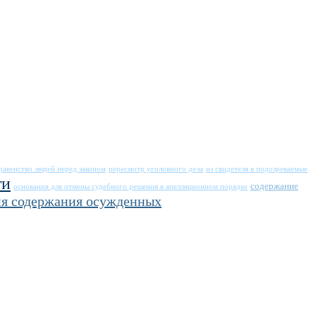
равенство людей перед законом
пересмотр уголовного дела
из свидетеля в подозреваемые
ти
содержание
основания для отмены судебного решения в апелляционном порядке
ия содержания осужденных