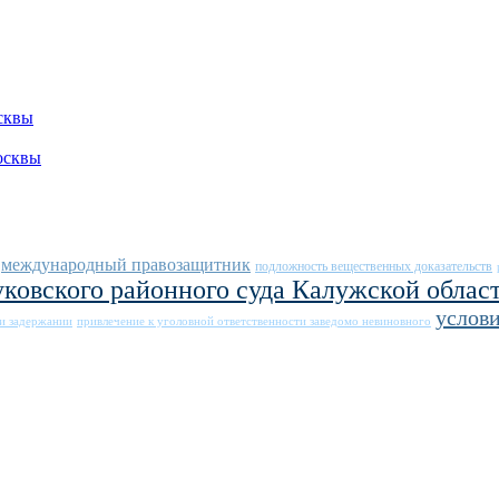
сквы
осквы
международный правозащитник
подложность вещественных доказательств
ковского районного суда Калужской облас
услов
ри задержании
привлечение к уголовной ответственности заведомо невиновного