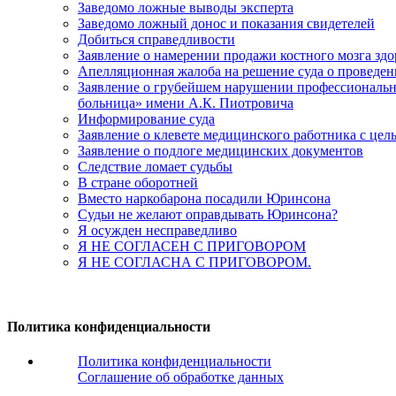
Заведомо ложные выводы эксперта
Заведомо ложный донос и показания свидетелей
Добиться справедливости
Заявление о намерении продажи костного мозга зд
Апелляционная жалоба на решение суда о проведе
Заявление о грубейшем нарушении профессиональны
больница» имени А.К. Пиотровича
Информирование суда
Заявление о клевете медицинского работника с цел
Заявление о подлоге медицинских документов
Следствие ломает судьбы
В стране оборотней
Вместо наркобарона посадили Юринсона
Судьи не желают оправдывать Юринсона?
Я осужден несправедливо
Я НЕ СОГЛАСЕН С ПРИГОВОРОМ
Я НЕ СОГЛАСНА С ПРИГОВОРОМ.
Политика конфиденциальности
Политика конфиденциальности
Соглашение об обработке данных