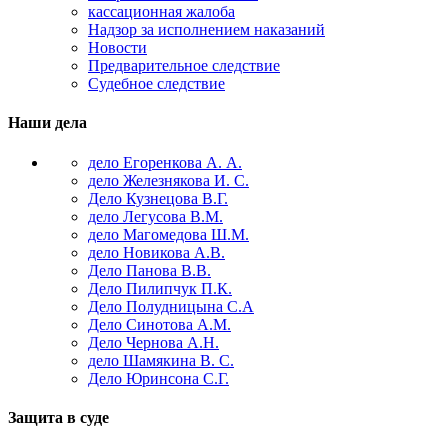
кассационная жалоба
Надзор за исполнением наказаний
Новости
Предварительное следствие
Судебное следствие
Наши дела
дело Егоренкова А. А.
дело Железнякова И. С.
Дело Кузнецова В.Г.
дело Легусова В.М.
дело Магомедова Ш.М.
дело Новикова А.В.
Дело Панова В.В.
Дело Пилипчук П.К.
Дело Полудницына С.А
Дело Синотова А.М.
Дело Чернова А.Н.
дело Шамякина В. С.
Дело Юринсона С.Г.
Защита в суде