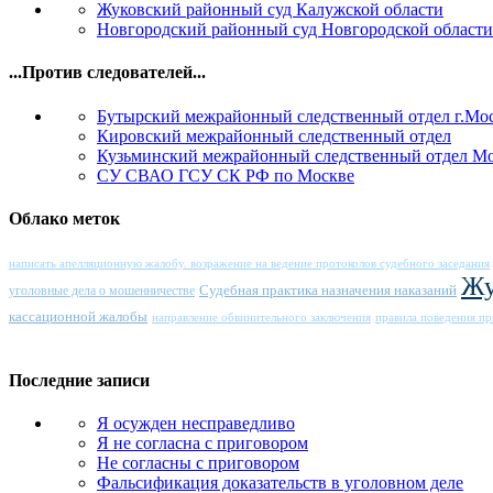
Жуковский районный суд Калужской области
Новгородский районный суд Новгородской области
...Против следователей...
Бутырский межрайонный следственный отдел г.Мо
Кировский межрайонный следственный отдел
Кузьминский межрайонный следственный отдел М
СУ СВАО ГСУ СК РФ по Москве
Облако меток
написать апелляционную жалобу. возражение на ведение протоколов судебного заседания
Жу
Судебная практика назначения наказаний
уголовные дела о мошенничестве
кассационной жалобы
направление обвинительного заключения
правила поведения п
Последние записи
Я осужден несправедливо
Я не согласна с приговором
Не согласны с приговором
Фальсификация доказательств в уголовном деле