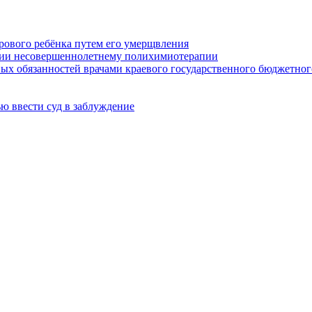
орового ребёнка путем его умерщвления
нии несовершеннолетнему полихимиотерапии
х обязанностей врачами краевого государственного бюджетног
ью ввести суд в заблуждение