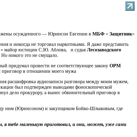
 жены осужденного — Юринсон Евгении в
МБФ
«
Защитник
»
ния и никогда не торговал наркотиками. Я даже представить
й » майор юстиции С.Ю. Аблова, и судья
Лесозаводского
 Но никого это не смущало.
рый придумал провести не соответствующее закону
ОРМ
ый приговор в отношении моего мужа
ения расшифровка аудиозаписи разговора между моим мужем,
фикации был подтвержден выводами фоноскопической
рнул дело прокурору, а вынес обвинительный приговор в
ежду ним (Юринсоном) и закупщиком Бойко-Шлыковым, где
м, я тебе маленькую приготовил, и они, может, уже сами