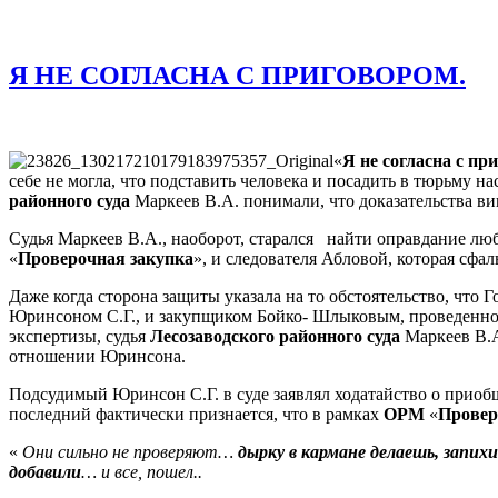
Я НЕ СОГЛАСНА С ПРИГОВОРОМ.
«
Я не согласна с пр
себе не могла, что подставить человека и посадить в тюрьму
районного суда
Маркеев В.А. понимали, что доказательства ви
Судья Маркеев В.А., наоборот, старался найти оправдание л
«
Проверочная закупка
», и следователя Абловой, которая сф
Даже когда сторона защиты указала на то обстоятельство, чт
Юринсоном С.Г., и закупщиком Бойко- Шлыковым, проведенно
экспертизы, судья
Лесозаводского районного суда
Маркеев В.А
отношении Юринсона.
Подсудимый Юринсон С.Г. в суде заявлял ходатайство о прио
последний фактически признается, что в рамках
ОРМ
«
Провер
«
Они сильно не проверяют…
дырку в кармане делаешь, запих
добавили
… и все, пошел..