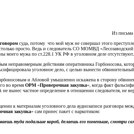
Из письма
иговором
суда, потому что мой муж не совершал этого преступле
 настолько просто. Ведь и следователь СО МОМВД «Лесозаводски
ны моего мужа по ст.228.1 УК РФ в уголовном деле отсутствуют.
юбым неправомерным действиям оперативника Горбоносова, кото
альсифицировала уголовное дело, с целью вынести обвинительн
о Горбоносовым и Абловой умышленно искажена в сторону обвин
го во время
ОРМ
«
Проверочная закупка
», когда факт фальси
 не вынес частное определение в отношении следователя, не ве
бщении к материалам уголовного дела аудиозаписи разговора м
очная закупка
» сам принес пакет с наркотиком:
иваешь туда подальше короб, делаешь его поменьше, смотри са