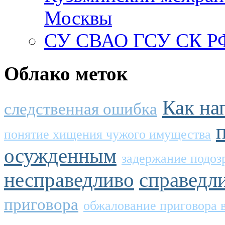
Москвы
СУ СВАО ГСУ СК РФ
Облако меток
Как на
следственная ошибка
понятие хищения чужого имущества
осужденным
задержание подо
несправедливо
справедл
приговора
обжалование приговора 