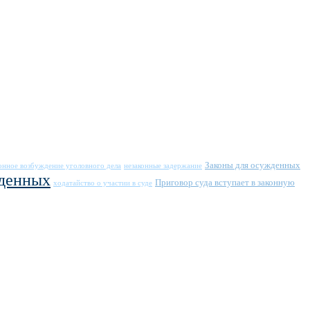
Законы для осужденных
онное возбуждение уголовного дела
незаконные задержание
жденных
Приговор суда вступает в законную
ходатайство о участии в суде