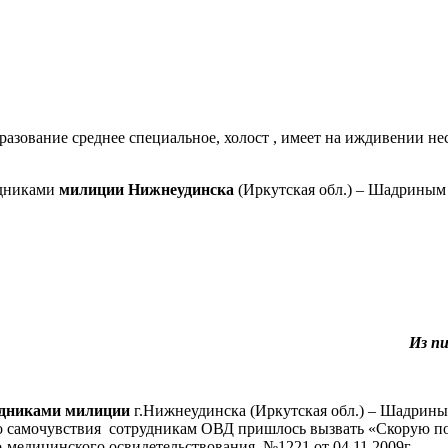
азование среднее специальное, холост , имеет на иждивении н
удниками
милиции
Нижнеудинска
(Иркутская обл.) – Шадриным
Из п
удниками милиции
г.Нижнеудинска (Иркутская обл.) – Шадрины
о самочувствия сотрудникам ОВД пришлось вызвать «Скорую пом
-медицинского освидетельствования №1221 от 04.11.2009г.