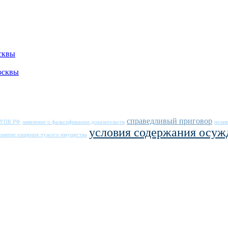
сквы
осквы
справедливый приговор
1 УПК РФ
заявление о фальсификации доказательств
незак
условия содержания осу
онятие хищения чужого имущества