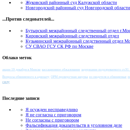
Жуковский районный суд Калужской области
Новгородский районный суд Новгородской области
...Против следователей...
Бутырский межрайонный следственный отдел г.Мо
Кировский межрайонный следственный отдел
Кузьминский межрайонный следственный отдел М
СУ СВАО ГСУ СК РФ по Москве
Облако меток
акции 19 декабря в Минске
кассационное обжалование
задержание подозреваемого ст.9
Вопросы обвиняемого к адвокату
ОРМ проверочная закупка
из свидетеля в обвиняемые
п
силу
Последние записи
Я осужден несправедливо
Я не согласна с приговором
Не согласны с приговором
Фальсификация доказательств в уголовном деле