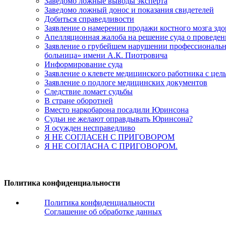
Заведомо ложные выводы эксперта
Заведомо ложный донос и показания свидетелей
Добиться справедливости
Заявление о намерении продажи костного мозга зд
Апелляционная жалоба на решение суда о проведе
Заявление о грубейшем нарушении профессиональны
больница» имени А.К. Пиотровича
Информирование суда
Заявление о клевете медицинского работника с цел
Заявление о подлоге медицинских документов
Следствие ломает судьбы
В стране оборотней
Вместо наркобарона посадили Юринсона
Судьи не желают оправдывать Юринсона?
Я осужден несправедливо
Я НЕ СОГЛАСЕН С ПРИГОВОРОМ
Я НЕ СОГЛАСНА С ПРИГОВОРОМ.
Политика конфиденциальности
Политика конфиденциальности
Соглашение об обработке данных