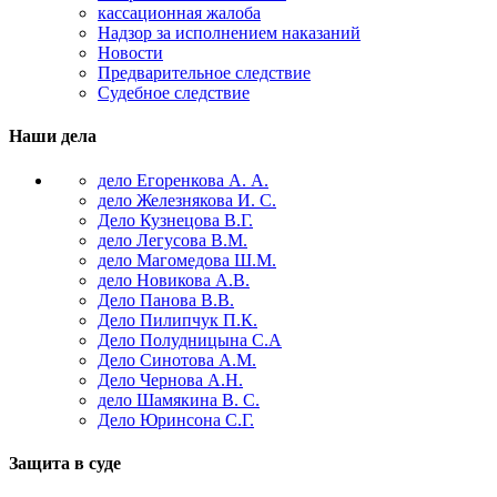
кассационная жалоба
Надзор за исполнением наказаний
Новости
Предварительное следствие
Судебное следствие
Наши дела
дело Егоренкова А. А.
дело Железнякова И. С.
Дело Кузнецова В.Г.
дело Легусова В.М.
дело Магомедова Ш.М.
дело Новикова А.В.
Дело Панова В.В.
Дело Пилипчук П.К.
Дело Полудницына С.А
Дело Синотова А.М.
Дело Чернова А.Н.
дело Шамякина В. С.
Дело Юринсона С.Г.
Защита в суде