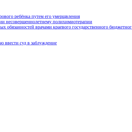
орового ребёнка путем его умерщвления
нии несовершеннолетнему полихимиотерапии
х обязанностей врачами краевого государственного бюджетног
ью ввести суд в заблуждение