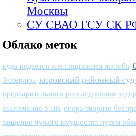
Москвы
СУ СВАО ГСУ СК РФ
Облако меток
куда подается апелляционная жалоба
кировский районный суд 
Замерлюк
предварительного расследования
заде
заключение УПК
опера творите беспр
хищение чужого имущества путем обм
привлечение заведомо невиновного к у