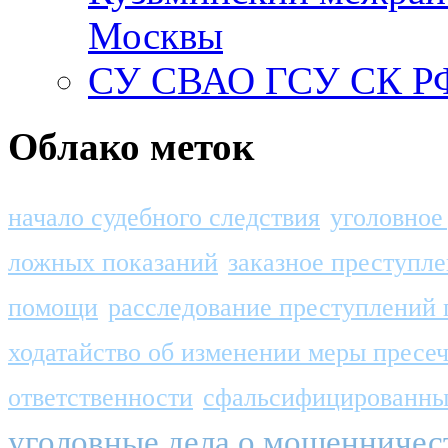
Москвы
СУ СВАО ГСУ СК РФ
Облако меток
начало судебного следствия
уголовное
ложных показаний
заказное преступл
помощи
расследование преступлений 
ходатайство об изменении меры пресе
ответственности
сфальсифицированные
уголовные дела о мошенничес