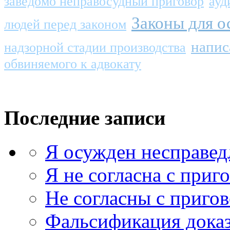
заведомо неправосудный приговор
ауд
Законы для 
людей перед законом
напис
надзорной стадии производства
обвиняемого к адвокату
Последние записи
Я осужден несправед
Я не согласна с приг
Не согласны с приго
Фальсификация доказ