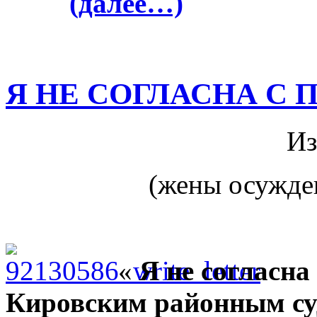
(далее…)
Я НЕ СОГЛАСНА С
Из
(жены осужде
«
Я не согласна
Кировским районным су