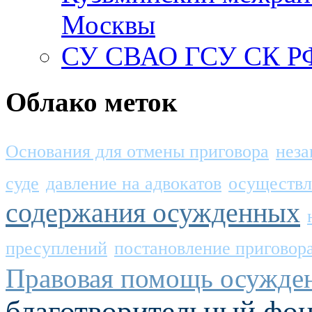
Москвы
СУ СВАО ГСУ СК РФ
Облако меток
Основания для отмены приговора
неза
суде
давление на адвокатов
осуществл
содержания осужденных
пресуплений
постановление приговора
Правовая помощь осужд
благотворительный фо