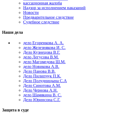
кассационная жалоба
Надзор за исполнением наказаний
Новости
Предварительное следствие
Судебное следствие
Наши дела
дело Егоренкова А. А.
дело Железнякова И. С.
Дело Кузнецова В.Г.
дело Легусова В.М.
дело Магомедова Ш.М.
дело Новикова А.В.
Дело Панова В.В.
Дело Пилипчук П.К.
Дело Полудницына С.А
Дело Синотова А.М.
Дело Чернова А.Н.
дело Шамякина В. С.
Дело Юринсона С.Г.
Защита в суде