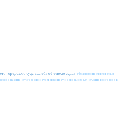
ого городского суда
жалоба об отводе судьи
обжалование приговора в
 освобождение от уголовной ответственности
основания для отмены приговора в