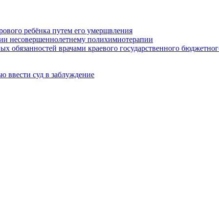
орового ребёнка путем его умерщвления
нии несовершеннолетнему полихимиотерапии
х обязанностей врачами краевого государственного бюджетног
ью ввести суд в заблуждение