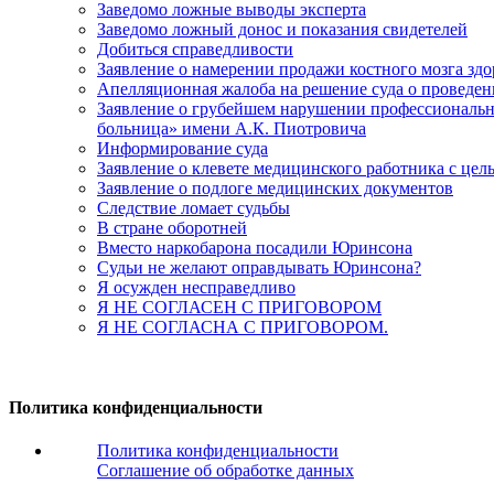
Заведомо ложные выводы эксперта
Заведомо ложный донос и показания свидетелей
Добиться справедливости
Заявление о намерении продажи костного мозга зд
Апелляционная жалоба на решение суда о проведе
Заявление о грубейшем нарушении профессиональны
больница» имени А.К. Пиотровича
Информирование суда
Заявление о клевете медицинского работника с цел
Заявление о подлоге медицинских документов
Следствие ломает судьбы
В стране оборотней
Вместо наркобарона посадили Юринсона
Судьи не желают оправдывать Юринсона?
Я осужден несправедливо
Я НЕ СОГЛАСЕН С ПРИГОВОРОМ
Я НЕ СОГЛАСНА С ПРИГОВОРОМ.
Политика конфиденциальности
Политика конфиденциальности
Соглашение об обработке данных