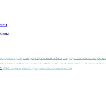
сквы
осквы
прокурор жуковского района
председатель санкт-петербургск
пропущенных сроков
правосудия
дача заведомо ложных показаний в суде
осуществлять защиту в суде
незаконное
м
кМБФ защитник
в какой суд подается апелляционная жалоба