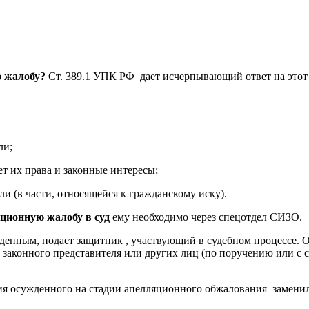
ю жалобу?
Ст. 389.1 УПК РФ дает исчерпывающий ответ на этот
ли;
ет их права и законные интересы;
и (в части, относящейся к гражданскому иску).
ционную жалобу в суд
ему необходимо через спецотдел СИЗО.
денным, подает защитник , участвующий в судебном процессе. 
о законного представителя или других лиц (по поручению или с
асия осужденного на стадии апелляционного обжалования замени