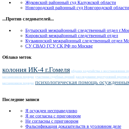
Жуковский районный суд Калужской области
Новгородский районный суд Новгородской области
...Против следователей...
Бутырский межрайонный следственный отдел г.Мо
Кировский межрайонный следственный отдел
Кузьминский межрайонный следственный отдел М
СУ СВАО ГСУ СК РФ по Москве
Облако меток
колония ИК-4 г.Гомеля
образец ходатайства о восстановлении 
кассационном порядке
участники судебных прений
расследование преступлений против 
психологическая помощь осужденны
кассационном порядке
Последние записи
Я осужден несправедливо
Я не согласна с приговором
Не согласны с приговором
Фальсификация доказательств в уголовном деле