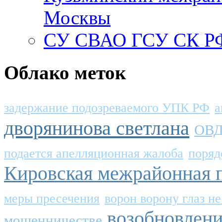
Москвы
СУ СВАО ГСУ СК РФ
Облако меток
задержание подозреваемого УПК РФ
а
дворянинова светлана
ОВД
подается апелляционная жалоба
поряд
Кировская межрайонная 
меры пресечения
ворон ворону глаз н
возобновлени
мошенничестве