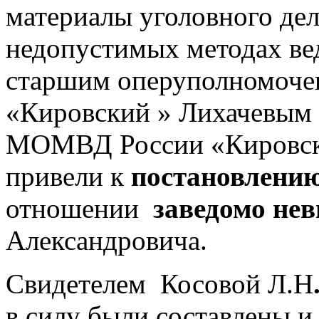
материалы уголовного де
недопустимых методах ве
старшим оперуполном
«Кировский » Лихачевым
МОМВД России «Кировск
привели к
постановлению
отношении
заведомо не
Александровича.
Свидетелем Косовой Л.Н
в силу были составлены и