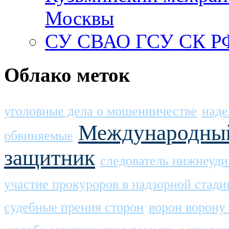
Москвы
СУ СВАО ГСУ СК РФ
Облако меток
уголовные дела о мошенничестве
наде
Международный
обвиняемые
защитник
следователь нижнеуди
участие прокуроров в надзорной стади
судебные прения сторон
ворон ворону