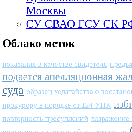
Москвы
СУ СВАО ГСУ СК РФ
Облако меток
показания в качестве свидетеля
предъ
подается апелляционная жа
суда
образец ходатайства о восстан
изб
прокурору в порядке ст.124 УПК
повторность пресуплений
возражение 
приговор суда должен быть законным