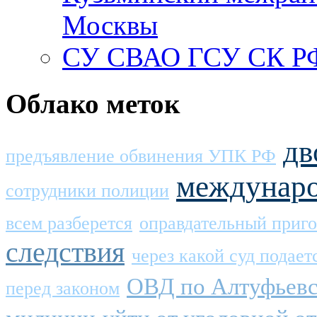
Москвы
СУ СВАО ГСУ СК РФ
Облако меток
дв
предъявление обвинения УПК РФ
междунаро
сотрудники полиции
всем разберется
оправдательный приг
следствия
через какой суд подае
ОВД по Алтуфьевс
перед законом