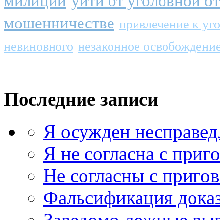
милиции
уйти от уголовной о
мошенничестве
привлечение к уг
невиновного
незаконное освобождение
Последние записи
Я осужден несправед
Я не согласна с приг
Не согласны с приго
Фальсификация доказ
Заведомо ложные выв