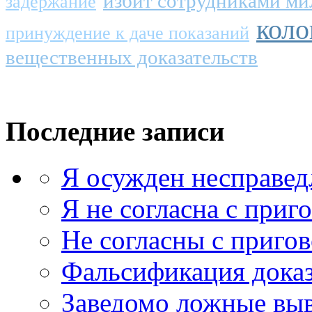
избит сотрудниками м
задержание
коло
принуждение к даче показаний
вещественных доказательств
Последние записи
Я осужден несправед
Я не согласна с приг
Не согласны с приго
Фальсификация доказ
Заведомо ложные выв