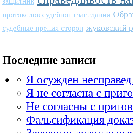
защитник
Обра
протоколов судебного заседания
жуковский р
судебные прения сторон
Последние записи
Я осужден несправед
Я не согласна с приг
Не согласны с приго
Фальсификация доказ
Заведомо ложные выв