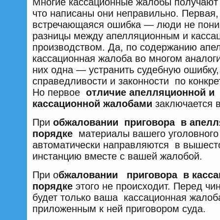
Многие кассационные жалобы получают 
что написаны они неправильно. Первая,
встречающаяся ошибка — люди не пон
разницы между апелляционным и касса
производством. Да, по содержанию апе
кассационная жалоба во многом аналоги
них одна — устранить судебную ошибку,
справедливости и законности по конкре
Но первое
отличие апелляционной и
кассационной жалобами
заключается в
При
обжаловании приговора в апел
порядке
материалы вашего уголовного
автоматически направляются в вышес
инстанцию вместе с вашей жалобой.
При о
бжаловании приговора в касс
порядке
этого не происходит. Перед чи
будет только ваша кассационная жалоб
приложенным к ней приговором суда.