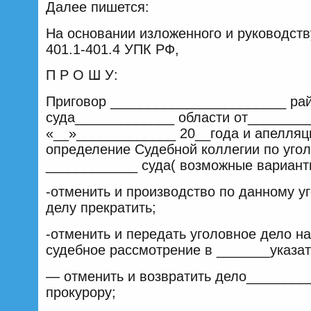
Далее пишется:
На основании изложенного и руководству
401.1-401.4 УПК РФ,
П Р О Ш У:
Приговор _______________________ ра
суда_____________ области от________
«__»_____________ 20__года и апелляц
определение Судебной коллегии по уго
____________ суда( возможные вариант
-отменить и производство по данному у
делу прекратить;
-отменить и передать уголовное дело н
судебное рассмотрение в _______указать
— отменить и возвратить дело________
прокурору;