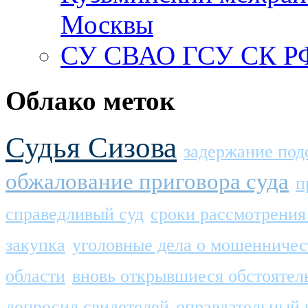
Москвы
СУ СВАО ГСУ СК РФ
Облако меток
Судья Сизова
задержание под
обжалование приговора суда
п
справедливый суд
сроки рассмотрени
закупка
уголовные дела о мошенничес
области
вновь открывшиеся обстоятел
допросил свидетелей
оправдательный 